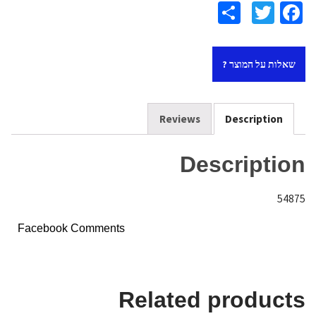
S
T
Fa
h
wi
ce
ar
tt
b
שאלות על המוצר ?
e
er
o
o
k
Reviews
Description
Description
54875
Facebook Comments
Related products