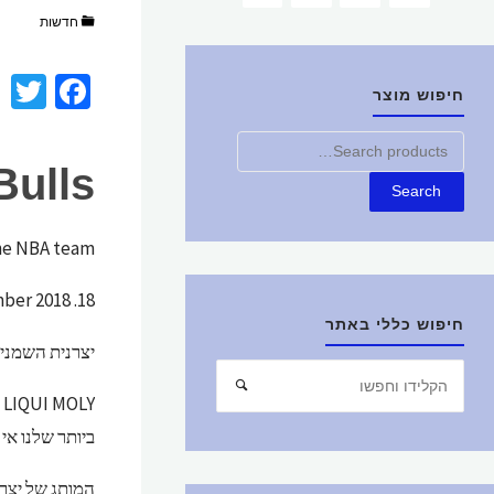
חדשות
T
Fa
חיפוש מוצר
i
ce
חפש
t
b
Bulls
את:
r
o
Search
o
the NBA team
k
18. September 2018
חיפוש כללי באתר
יצרנית השמנים
חפש
חיפוש
את:
Y
ביותר שלנו אי פ
המותג של יצרנ