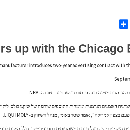
S
h
w
ar
t
s up with the Chicago 
e
e
manufacturer introduces two-year advertising contract with 
 הגרמנית מציגה חוזה פרסום דו-שנתי עם צוות ה- NBA
LIQUI MOL יצרנית השמנים הגרמנית ומומחית התוספים שותפה של שיקגו בולס. 
עם בצפון אמריקה", אומר פיטר באומן, מנהל השיווק ב- LIQUI MOLY.
ית השמנים יהיה בעל נוכחות משמעותית במרכז יונייטד, כולל מיקום לוגו