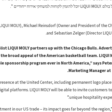
 למשחקי אירוח ייחודיים ".
 LIQUI MOLY), Michael Reinsdorf (Owner and President of the Ch
and Sebastian Zelger (Director LIQU
ist LIQUI MOLY partners up with the Chicago Bulls. Advert
 the broad appeal of the American basketball team. LIQUI 
-scale sponsorship program ever in North America,” says Pe
Marketing Manager at 
t presence at the United Center, including permanent logo plac
digital platforms. LIQUI MOLY will be able to invite customers 
unique hospitality exper
estment in our US trade – its impact goes far beyond the region,