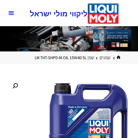
ליקווי מולי ישראל
שמנים
שמן LM THT-SHPD-M.OIL 15W40 5L