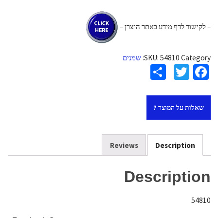
– לקישור לדף מידע באתר היצרן –
Category:
54810
SKU:
שמנים
S
T
Fa
h
wi
ce
ar
tt
b
שאלות על המוצר ?
e
er
o
o
k
Reviews
Description
Description
54810