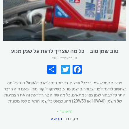
טוב שמן טוב – כל מה שצריך לדעת על שמן מנוע
10 בדצמבר 2018
S
T
Fa
h
wi
ce
צריכים למלא שמן ברכב? עושים בקרוב טיפול שנתי לאוטו? הנה כל מה
ar
tt
b
שחשוב לדעת לפני שבוחרים שמן מנוע. בשיתוף ליקווי מולי. פעם היה הרבה
e
er
o
יותר קל לבחור שמן מנוע מתאים. כל מה שהיה צריך לדעת זה את הצמיגות
של השמן (10W40 או 20W50) וזהו, כמעט כל שמן התאים לכל מכונית.
o
קראו עוד »
k
« קודם
הבא »