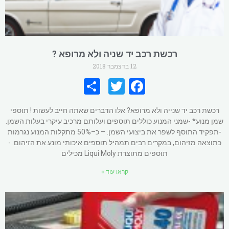
רכשת רכב יד שניה ולא מרופא ?
12 בדצמבר 2018
S
T
Fa
h
wi
ce
רכשת רכב יד שנייה ולא מרופא? אלו הדברים שאתה חייב לעשות ! תוספי
ar
tt
b
שמן מנוע* -שמני המנוע כוללים תוספים ועלותם מרכיב עיקרי בעלות השמן.
e
er
o
-תפקיד התוסף לשפר את ביצועי השמן. – כ–50% מתקלות המנוע נגרמות
כתוצאה מזיהום, במקרים רבים תמהיל תוספים איכותי מונע את הזיהום. -
o
תוספים מתוצרת Liqui Moly מכילים
k
קראו עוד »