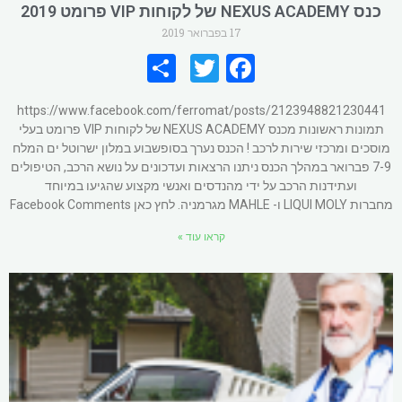
כנס NEXUS ACADEMY של לקוחות VIP פרומט 2019
17 בפברואר 2019
S
T
Fa
h
wi
ce
https://www.facebook.com/ferromat/posts/2123948821230441
ar
tt
b
תמונות ראשונות מכנס NEXUS ACADEMY של לקוחות VIP פרומט בעלי
e
er
o
מוסכים ומרכזי שירות לרכב ! הכנס נערך בסופשבוע במלון ישרוטל ים המלח
7-9 פברואר במהלך הכנס ניתנו הרצאות ועדכונים על נושא הרכב, הטיפולים
o
ועתידנות הרכב על ידי מהנדסים ואנשי מקצוע שהגיעו במיוחד
k
מחברות LIQUI MOLY ו- MAHLE מגרמניה. לחץ כאן Facebook Comments
קראו עוד »