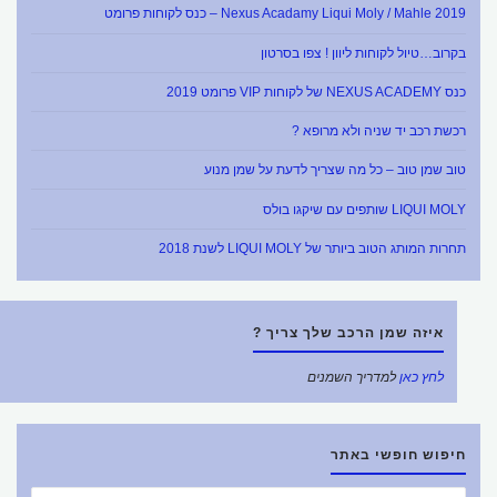
Nexus Acadamy Liqui Moly / Mahle 2019 – כנס לקוחות פרומט
בקרוב…טיול לקוחות ליוון ! צפו בסרטון
כנס NEXUS ACADEMY של לקוחות VIP פרומט 2019
רכשת רכב יד שניה ולא מרופא ?
טוב שמן טוב – כל מה שצריך לדעת על שמן מנוע
LIQUI MOLY שותפים עם שיקגו בולס
תחרות המותג הטוב ביותר של LIQUI MOLY לשנת 2018
איזה שמן הרכב שלך צריך ?
לחץ כאן
למדריך השמנים
חיפוש חופשי באתר