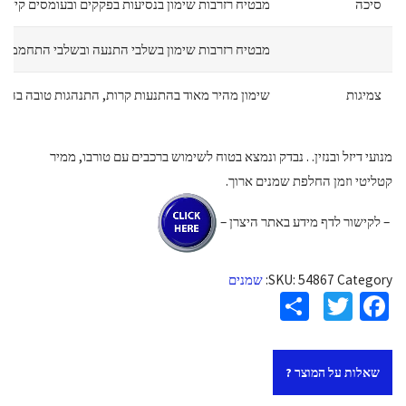
סיכה
מבטיח רזרבות שימון בנסיעות בפקקים ובעומסים קיצוני
מבטיח רזרבות שימון בשלבי התנעה ובשלבי התחממות 
צמיגות
שימון מהיר מאוד בהתנעות קרות, התנהגות טובה בהתנ
מנועי דיזל ובנזין. . נבדק ונמצא בטוח לשימוש ברכבים עם טורבו, ממיר
קטליטי וזמן החלפת שמנים ארוך.
– לקישור לדף מידע באתר היצרן –
Category:
54867
SKU:
שמנים
S
T
Fa
h
wi
ce
ar
tt
b
שאלות על המוצר ?
e
er
o