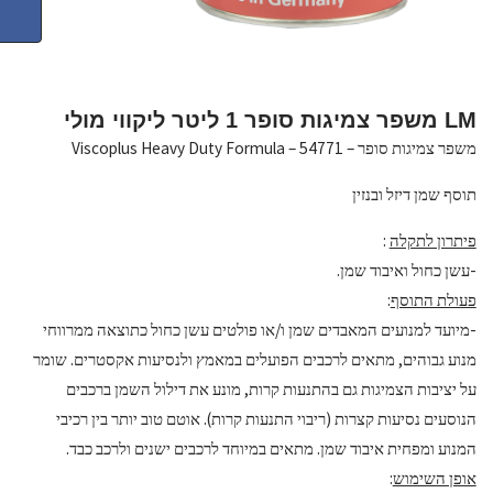
LM משפר צמיגות סופר 1 ליטר ליקווי מולי
משפר צמיגות סופר – 54771 – Viscoplus Heavy Duty Formula
תוסף שמן דיזל ובנזין
פיתרון לתקלה
:
-עשן כחול ואיבוד שמן.
פעולת התוסף
:
-מיועד למנועים המאבדים שמן ו/או פולטים עשן כחול כתוצאה ממרווחי
מנוע גבוהים, מתאים לרכבים הפועלים במאמץ ולנסיעות אקסטרים. שומר
על יציבות הצמיגות גם בהתנעות קרות, מונע את דילול השמן ברכבים
הנוסעים נסיעות קצרות (ריבוי התנעות קרות). אוטם טוב יותר בין רכיבי
המנוע ומפחית איבוד שמן. מתאים במיוחד לרכבים ישנים ולרכב כבד.
אופן השימוש
: