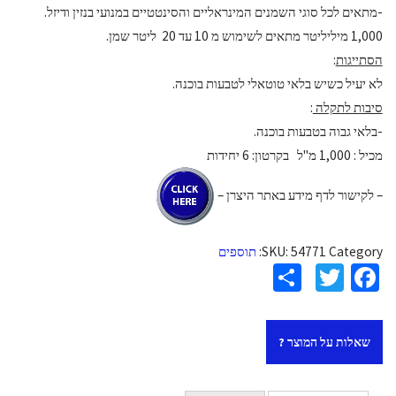
-מתאים לכל סוגי השמנים המינראליים והסינטטיים במנועי בנזין ודיזל.
1,000 מיליליטר מתאים לשימוש מ 10 עד 20 ליטר שמן.
הסתייגות
:
לא יעיל כשיש בלאי טוטאלי לטבעות בוכנה.
סיבות לתקלה
:
-בלאי גבוה בטבעות בוכנה.
מכיל : 1,000 מ"ל בקרטון: 6 יחידות
– לקישור לדף מידע באתר היצרן –
Category:
54771
SKU:
תוספים
S
T
Fa
h
wi
ce
ar
tt
b
שאלות על המוצר ?
e
er
o
o