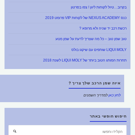
בקרוב…טיול לקוחות ליוון ! צפו בסרטון
כנס NEXUS ACADEMY של לקוחות VIP פרומט 2019
רכשת רכב יד שניה ולא מרופא ?
טוב שמן טוב – כל מה שצריך לדעת על שמן מנוע
LIQUI MOLY שותפים עם שיקגו בולס
תחרות המותג הטוב ביותר של LIQUI MOLY לשנת 2018
איזה שמן הרכב שלך צריך ?
לחץ כאן
למדריך השמנים
חיפוש חופשי באתר
חפש
חיפוש
את: