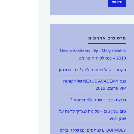
חיפוש
פרסומים אחרונים
Nexus Acadamy Liqui Moly / Mahle
2019 – כנס לקוחות פרומט
בקרוב…טיול לקוחות ליוון ! צפו בסרטון
כנס NEXUS ACADEMY של לקוחות
VIP פרומט 2019
רכשת רכב יד שניה ולא מרופא ?
טוב שמן טוב – כל מה שצריך לדעת על
שמן מנוע
LIQUI MOLY שותפים עם שיקגו בולס