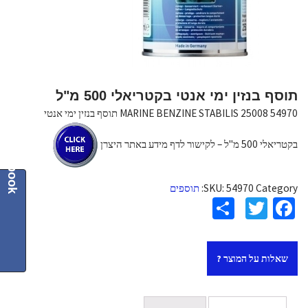
תוסף בנזין ימי אנטי בקטריאלי 500 מ"ל
54970 25008 MARINE BENZINE STABILIS תוסף בנזין ימי אנטי
Facebook
בקטריאלי 500 מ"ל – לקישור לדף מידע באתר היצרן
Category:
54970
SKU:
תוספים
S
T
Fa
h
wi
ce
ar
tt
b
שאלות על המוצר ?
e
er
o
o