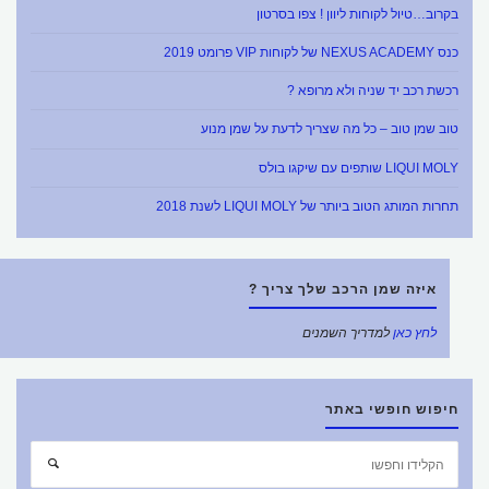
בקרוב…טיול לקוחות ליוון ! צפו בסרטון
כנס NEXUS ACADEMY של לקוחות VIP פרומט 2019
רכשת רכב יד שניה ולא מרופא ?
טוב שמן טוב – כל מה שצריך לדעת על שמן מנוע
LIQUI MOLY שותפים עם שיקגו בולס
תחרות המותג הטוב ביותר של LIQUI MOLY לשנת 2018
איזה שמן הרכב שלך צריך ?
לחץ כאן
למדריך השמנים
חיפוש חופשי באתר
חפש
חיפוש
את: