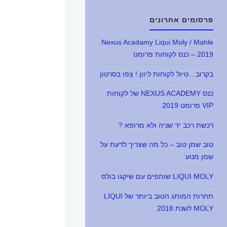
פרסומים אחרונים
Nexus Acadamy Liqui Moly / Mahle
2019 – כנס לקוחות פרומט
בקרוב…טיול לקוחות ליוון ! צפו בסרטון
כנס NEXUS ACADEMY של לקוחות
VIP פרומט 2019
רכשת רכב יד שניה ולא מרופא ?
טוב שמן טוב – כל מה שצריך לדעת על
שמן מנוע
LIQUI MOLY שותפים עם שיקגו בולס
תחרות המותג הטוב ביותר של LIQUI
MOLY לשנת 2018