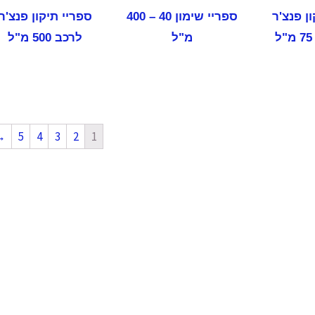
ן פנצ'ר
ספריי ‏שימון 40‏ – 400
ספריי תיקון פנצ'ר
מ"ל
לרכב 500 מ"ל
→
5
4
3
2
1