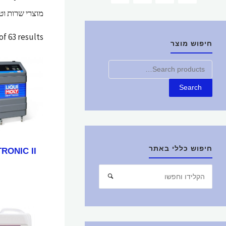
מוצרי שרות וט
f 63 results
חיפוש מוצר
חפש
את:
Search
חיפוש כללי באתר
RONIC II
חפש
חיפוש
את: