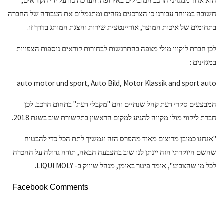
הוא אחד ממגזיני הרכב המובילים באירופה. הערכה כזו על ידי הקוראים,
חשובה במיוחד עבורנו כי הצרכנים מזהים ומתגמלים את העבודה של החברה
בתחומים של איכות המוצר, אוריינטצית שירות והצגת המותג בדרך זו.
לכן חברת ליקווי מולי מצפה בהתרגשות לבחירות קוראים נוספות הצפויות
במגזינים :
auto motor und sport, Auto Bild, Motor Klassik and sport auto
המבצעים סקרי דעת קהל שנתיים והם "מקבלי דעת" בתחום הרכב. לכן
חברת ליקווי מולי מקווה להגיע למקום הראשון בתקשורת שוב בשנת 2018.
"אנחנו כמובן מרוצים מאוד מהפרס הזה ונמשיך לתת הכל כדי להבטיח
שהשם היוקרתי הזה יינתן לנו שוב בהצבעה הבאה, תודה גדולה על ההכרה
לכל מי שהצביע", אומר פיטר באומן, מנהל שיווק ב- LIQUI MOLY.
Facebook Comments