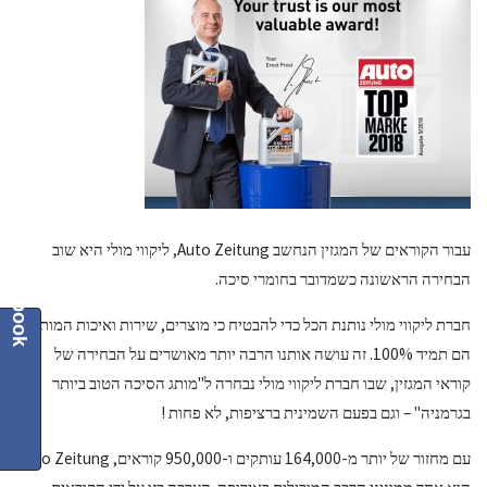
ar
tt
b
e
er
o
o
k
עבור הקוראים של המגזין הנחשב Auto Zeitung, ליקווי מולי היא שוב
Facebook
הבחירה הראשונה כשמדובר בחומרי סיכה.
חברת ליקווי מולי נותנת הכל כדי להבטיח כי מוצרים, שירות ואיכות המותג
הם תמיד 100%. זה עושה אותנו הרבה יותר מאושרים על הבחירה של
קוראי המגזין, שבו חברת ליקווי מולי נבחרה ל"מותג הסיכה הטוב ביותר
בגרמניה" – וגם בפעם השמינית ברציפות, לא פחות !
עם מחזור של יותר מ-164,000 עותקים ו-950,000 קוראים, Auto Zeitung