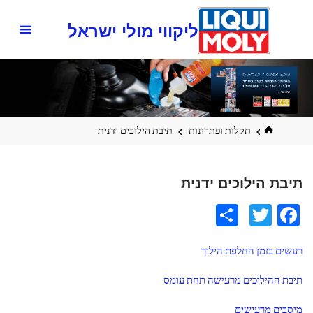
ליקווי מולי ישראל
בית
תקלות ופתרונות
תיבת הילוכים ידנית
תיבת הילוכים ידנית
S
T
Fa
h
wi
ce
רעשים בזמן החלפת הילוך
ar
tt
b
e
er
o
תיבת ההילוכים מרעישה תחת עומס
o
מיסבים מרעישים