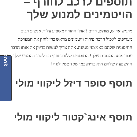
תוספים לרכב לחורף –
o
k
הויטמינים למנוע שלך
מרגיש אדיש, מותש, רדום ? אולי החורף משפיע עליך. אנשים רבים
מעדיפים לאכול הרבה פירות וויטמינים מראש כדי לחזק את המערכת
Facebook
החיסונית שלהם כאמצעי מניעה. אתה צריך לעשות בדיוק את אותו הדבר
עבור מנוע המכונית שלך ! התוספים שלנו בחורף הם לטובת המנוע שלך – כי
ההשפעה שלהם היא בדיוק כמו של ויטמין לגוף !
תוסף סופר דיזל ליקווי מולי
תוסף אינג`קטור ליקווי מולי